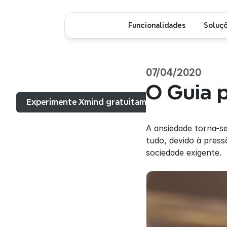
Funcionalidades
Soluç
07/04/2020
Menu...
O Guia 
Experimente Xmind gratuitamente
A ansiedade torna-se
tudo, devido à press
sociedade exigente.