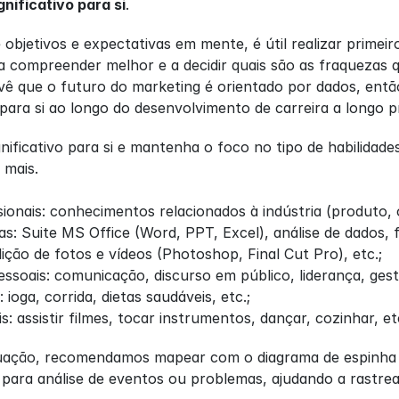
nificativo para si
.
bjetivos e expectativas em mente, é útil realizar primeir
a compreender melhor e a decidir quais são as fraquezas 
ê que o futuro do marketing é orientado por dados, então
o para si ao longo do desenvolvimento de carreira a longo p
nificativo para si e mantenha o foco no tipo de habilidad
 mais.
sionais: conhecimentos relacionados à indústria (produto, 
cas: Suite MS Office (Word, PPT, Excel), análise de dado
ição de fotos e vídeos (Photoshop, Final Cut Pro), etc.;
pessoais: comunicação, discurso em público, liderança, ges
 ioga, corrida, dietas saudáveis, etc.;
s: assistir filmes, tocar instrumentos, dançar, cozinhar, et
ituação, recomendamos mapear com o diagrama de espinha
ara análise de eventos ou problemas, ajudando a rastrear