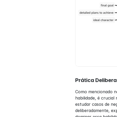
Prática Deliber
Como mencionado no 
habilidade, é crucia
estudar casos de neg
deliberadamente, exp
dominar essa habilid