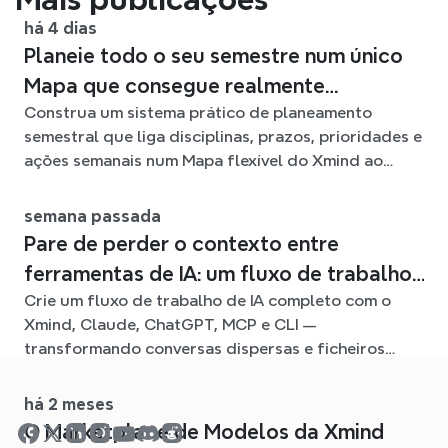
há 4 dias
Planeie todo o seu semestre num único
Mapa que consegue realmente
Construa um sistema prático de planeamento
acompanhar
semestral que liga disciplinas, prazos, prioridades e
ações semanais num Mapa flexível do Xmind ao
longo do semestre.
semana passada
Pare de perder o contexto entre
ferramentas de IA: um fluxo de trabalho
Crie um fluxo de trabalho de IA completo com o
ligado com o Xmind
Xmind, Claude, ChatGPT, MCP e CLI —
transformando conversas dispersas e ficheiros
fonte em mapas mentais claros e editáveis.
há 2 meses
O Marketplace de Modelos da Xmind