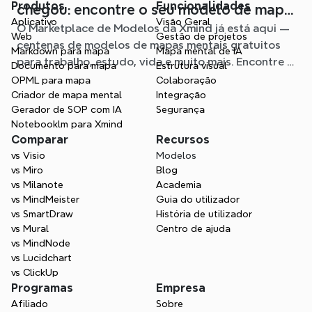
Produtos
Funcionalidades
chegou: encontre o seu modelo de mapa
Aplicativo
Visão Geral
O Marketplace de Modelos da Xmind já está aqui —
mental para qualquer situação
Web
Gestão de projetos
centenas de modelos de mapas mentais gratuitos
Markdown para mapa
Mapa mental de IA
para trabalho, estudo, vida e muito mais. Encontre o
Documento para mapa
Estrutura visual
ponto de partida ideal e evite a página em branco.
OPML para mapa
Colaboração
Criador de mapa mental
Integração
Gerador de SOP com IA
Segurança
Notebooklm para Xmind
Comparar
Recursos
vs Visio
Modelos
vs Miro
Blog
vs Milanote
Academia
vs MindMeister
Guia do utilizador
vs SmartDraw
História de utilizador
vs Mural
Centro de ajuda
vs MindNode
vs Lucidchart
vs ClickUp
Programas
Empresa
Afiliado
Sobre