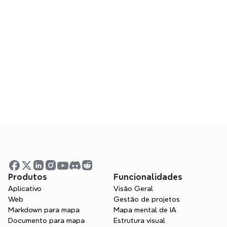
Crie visualmente. 
Colabore sem falhas.
Transforme o seu processo criativo numa 
Perguntas frequentes
jornada visual estruturada com Xmind.
Experimente Xmind gratuitamente
Quais ferramentas são essenciais para 
designers de UX?
Como pode o Xmind apoiar o processo 
Produtos
Funcionalidades
de design UX?
Aplicativo
Visão Geral
Web
Gestão de projetos
Markdown para mapa
Mapa mental de IA
Qual é a diferença entre ferramentas 
Documento para mapa
Estrutura visual