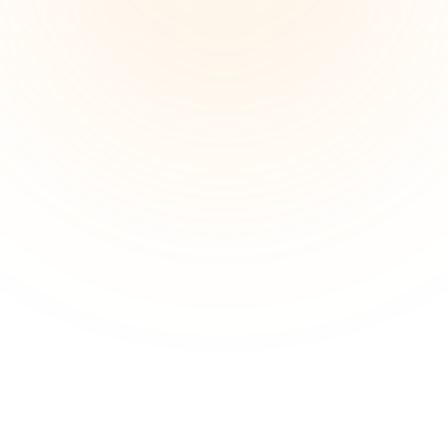
Manter o dinamismo na colaboração 
remota
Os designers relatam perda de criatividade 
espontânea e diminuição da coesão da equipa ao 
trabalhar remotamente. A colaboração visual em 
tempo real ajuda a aumentar o envolvimento e a 
reconstruir o entusiasmo criativo.
Organizar processos de design 
thinking
Captar etapas complexas de design thinking — 
pesquisa, ideação, prototipagem — pode ser 
avassalador. Os designers precisam de frameworks 
visuais estruturados para manter os projetos no rumo 
certo.
Use ferramentas de design UI e UX 