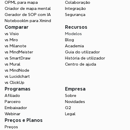
OPML para mapa
Colaboração
de design de UI e UX?
Criador de mapa mental
Integração
Gerador de SOP com IA
Segurança
Notebooklm para Xmind
Posso colaborar com clientes usando 
Comparar
Recursos
Xmind?
vs Visio
Modelos
vs Miro
Blog
vs Milanote
Academia
vs MindMeister
Guia do utilizador
vs SmartDraw
História de utilizador
vs Mural
Centro de ajuda
vs MindNode
vs Lucidchart
vs ClickUp
Programas
Empresa
Afiliado
Sobre
Parceiro
Novidades
Embaixador
G2
Webinar
Legal
Preços e Planos
Preços