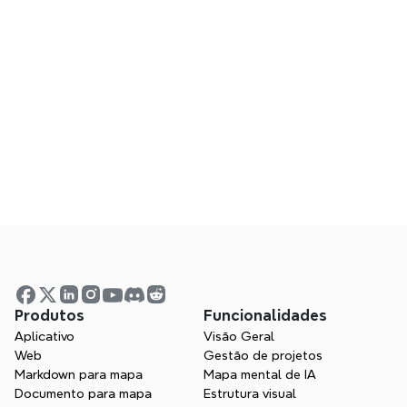
O gerador de SOP com IA é gratuito 
para usar?
Como posso criar um SOP usando IA?
Os meus dados estão seguros?
Preciso criar uma conta?
Como exporto o ficheiro de mapa 
Produtos
Funcionalidades
mental?
Aplicativo
Visão Geral
Web
Gestão de projetos
Markdown para mapa
Mapa mental de IA
Documento para mapa
Estrutura visual