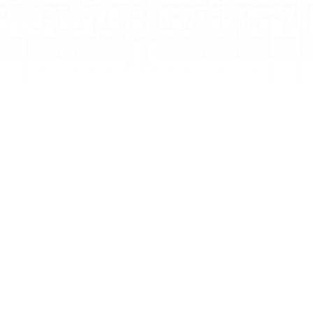
Passo 1
Insira o seu tópico
Insira o seu assunto, nível de ensino e 
objetivos de aprendizagem específicos no 
gerador para fornecer contexto à IA.
Passo 2
Geração de IA
Os nossos modelos avançados de IA 