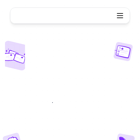
Gerador de plano de aulas de IA
Plano
de
aula
de
IA
gerador
Gere
planos
de
aula
de
alta
qualidade
instantaneamente
com
o
poder
da
IA.
Poupe
horas
de
preparação
e
concentre-se
no
que
realmente
importa.