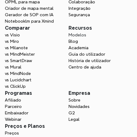
Mais do que um gerador de 
OPML para mapa
Colaboração
Criador de mapa mental
planos de aula de IA
Integração
Gerador de SOP com IA
Segurança
Xmind vai além de apenas gerar texto. 
Notebooklm para Xmind
Utilizamos uma poderosa IA para ajudar 
Comparar
Recursos
educadores a visualizar seu currículo, 
vs Visio
Modelos
exercitar atividades criativas em sala de 
vs Miro
Blog
aula e melhorar os resultados dos alunos 
vs Milanote
Academia
através de preparação organizada.
vs MindMeister
Guia do utilizador
vs SmartDraw
História de utilizador
Comece grátis
vs Mural
Centro de ajuda
vs MindNode
vs Lucidchart
vs ClickUp
Programas
Empresa
Afiliado
Sobre
Parceiro
Novidades
Embaixador
G2
Webinar
Legal
Preços e Planos
Preços