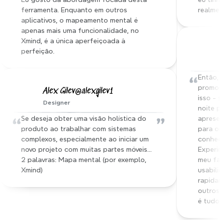
ferramenta. Enquanto em outros 
realme
aplicativos, o mapeamento mental é 
apenas mais uma funcionalidade, no 
Xmind, é a única aperfeiçoada à 
perfeição.
“
Então,
promoç
Alex Gilev@alexgilev1
isso - 
Designer
noite p
“
”
Se deseja obter uma visão holística do 
aprese
produto ao trabalhar com sistemas 
para o
complexos, especialmente ao iniciar um 
conhec
novo projeto com muitas partes móveis... 
Experi
2 palavras: Mapa mental (por exemplo, 
meu fa
Xmind)
usabil
rapida
outros
é tudo