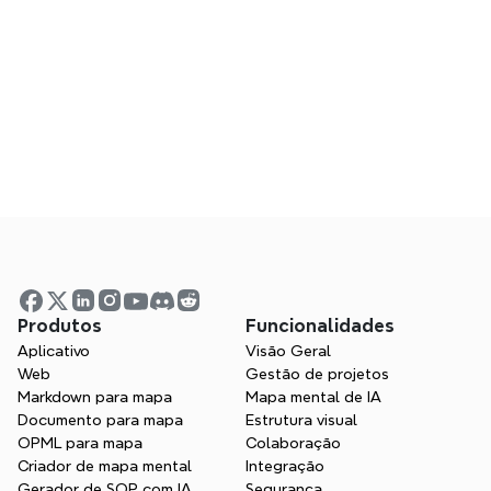
criar uma apresentação profissional 
com Xmind?
O Xmind é uma boa alternativa ao 
PowerPoint para apresentações?
Produtos
Funcionalidades
Aplicativo
Visão Geral
Web
Gestão de projetos
Markdown para mapa
Mapa mental de IA
Pronto para tornar suas 
Documento para mapa
Estrutura visual
apresentações 
OPML para mapa
Colaboração
Criador de mapa mental
impressionantes?
Integração
Gerador de SOP com IA
Segurança