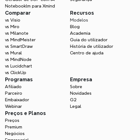
Transforme a forma como apresenta: de 
Notebooklm para Xmind
ideias dispersas a diapositivos bem 
Comparar
Recursos
estruturados e impressionantes em 
vs Visio
Modelos
minutos. O Xmind AI ajuda-o a trabalhar 
vs Miro
Blog
mais rapidamente, pensar com mais 
vs Milanote
Academia
clareza e apresentar com confiança.
vs MindMeister
Guia do utilizador
vs SmartDraw
História de utilizador
Comece grátis
vs Mural
Centro de ajuda
vs MindNode
vs Lucidchart
vs ClickUp
Programas
Empresa
Afiliado
Sobre
Parceiro
Novidades
Embaixador
G2
Webinar
Legal
Preços e Planos
Preços
Premium
Negócios