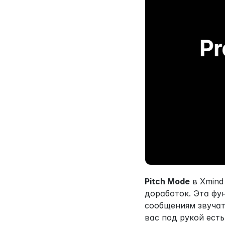
Pitch Mode
 в Xmin
доработок. Эта фу
сообщениям звучать
вас под рукой ест