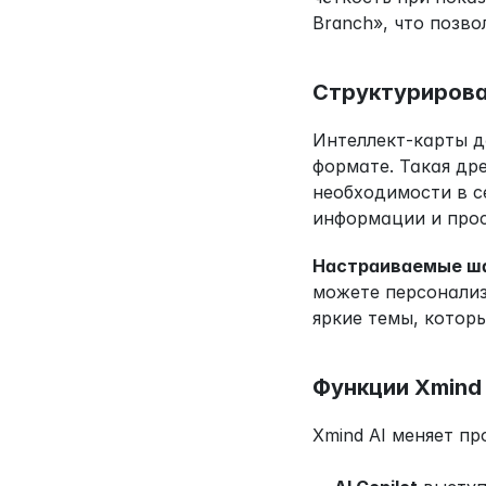
Branch», что позв
Структурирова
Интеллект-карты д
формате. Такая др
необходимости в с
информации и прос
Настраиваемые ш
можете персонализ
яркие темы, котор
Функции Xmind
Xmind AI меняет п