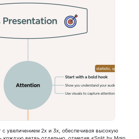
 с увеличением 2x и 3x, обеспечивая высокую 
каждую ветвь отдельно, отметив «Split by Main 