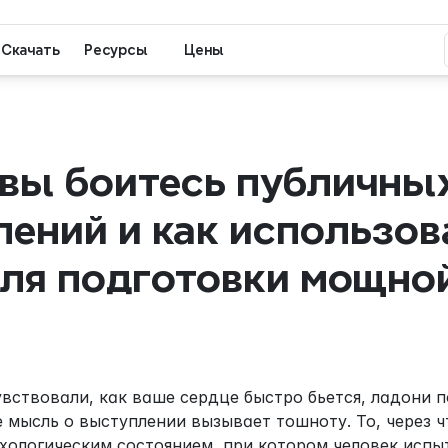
Скачать
Ресурсы
Цены
вы боитесь публичных
ений и как использова
ля подготовки мощной
вствовали, как ваше сердце быстро бьется, ладони п
 мысль о выступлении вызывает тошноту. То, через ч
ихологическим состоянием, при котором человек исп