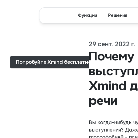
Функции
Решения
29 сент. 2022 г.
Меню...
Почему 
Попробуйте Xmind бесплатно
выступл
Xmind д
речи
Вы когда-нибудь чу
выступления? Даже
глоссофобией - пс