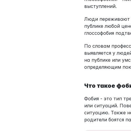
выступлений.
Люди переживают к
публике любой цен
глоссофобия подтв
По словам професс
выявляется у люде
на публике или умс
определяющим пок
Что такое фоб
Фобия - это тип т
или ситуаций. Пов
ситуацию. Также н
родители боятся па