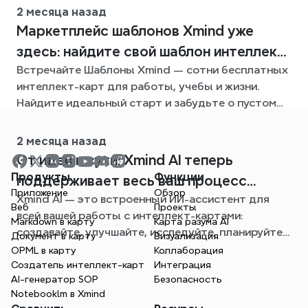
карты.
2 месяца назад
Mаpкетплейс шаблонов Xmind уже
здесь: найдите свой шаблон интеллект-
Встречайте Шаблоны Xmind — сотни бесплатных
карты для любой ситуации
интеллект-карт для работы, учебы и жизни.
Найдите идеальный старт и забудьте о пустом
листе.
2 месяца назад
От идеи к сути: Xmind AI теперь
Продукты
Функции
поддерживает весь ваш процесс
Приложение
Обзор
Xmind AI — это встроенный ИИ-ассистент для
создания интеллект-карт
Веб
Проекты
всей вашей работы с интеллект-картами:
Markdown в карту
Карта разума AI
создавайте, улучшайте, исследуйте, планируйте и
Документ в карту
Визуализация
экспортируйте, не выходя из вашей карты.
OPML в карту
Коллаборация
Создатель интеллект-карт
Интеграция
AI-генератор SOP
Безопасность
Notebooklm в Xmind