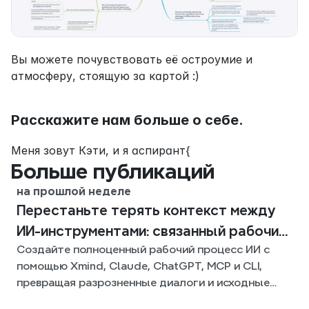
Вы можете почувствовать её остроумие и 
атмосферу, стоящую за картой :)
Расскажите нам больше о себе.
Меня зовут Кэти, и я аспирант{
Больше публикаций
на прошлой неделе
Перестаньте терять контекст между
ИИ-инструментами: связанный рабочий
Создайте полноценный рабочий процесс ИИ с
процесс с Xmind
помощью Xmind, Claude, ChatGPT, MCP и CLI,
превращая разрозненные диалоги и исходные
файлы в четкие, редактируемые интеллект-