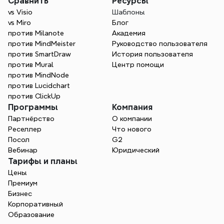
Сравнить
Ресурсы
vs Visio
Шаблоны
vs Miro
Блог
против Milanote
Академия
против MindMeister
Руководство пользователя
против SmartDraw
История пользователя
против Mural
Центр помощи
против MindNode
против Lucidchart
против ClickUp
Программы
Компания
Партнёрство
О компании
Реселлер
Что нового
Посол
G2
Вебинар
Юридический
Тарифы и планы
Цены
Премиум
Бизнес
Корпоративный
Образование