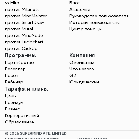
vs Miro
Блог
против Milanote
Академия
против MindMeister
Руководство пользователя
против SmartDraw
История пользователя
против Mural
Центр помощи
против MindNode
против Lucidchart
против ClickUp
Программы
Компания
Партнёрство
О компании
Реселлер
Что нового
Посол
G2
Вебинар
Юридический
Тарифы и планы
Цены
Премиум
Бизнес
Корпоративный
Образование
© 2026 SUPERMIND PTE. LIMITED
Получите AI-резюме Xmind
Cookie Settings