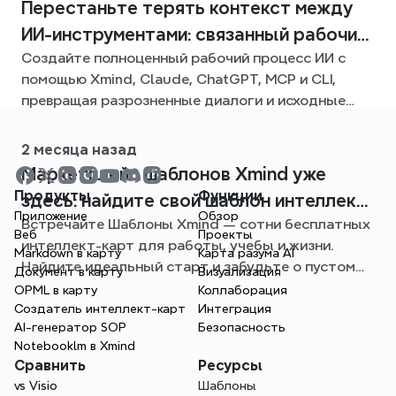
Перестаньте терять контекст между
ИИ-инструментами: связанный рабочий
Создайте полноценный рабочий процесс ИИ с
процесс с Xmind
помощью Xmind, Claude, ChatGPT, MCP и CLI,
превращая разрозненные диалоги и исходные
файлы в четкие, редактируемые интеллект-
карты.
2 месяца назад
Mаpкетплейс шаблонов Xmind уже
Продукты
Функции
здесь: найдите свой шаблон интеллект-
Приложение
Обзор
Встречайте Шаблоны Xmind — сотни бесплатных
карты для любой ситуации
Веб
Проекты
интеллект-карт для работы, учебы и жизни.
Markdown в карту
Карта разума AI
Найдите идеальный старт и забудьте о пустом
Документ в карту
Визуализация
листе.
OPML в карту
Коллаборация
Создатель интеллект-карт
Интеграция
AI-генератор SOP
Безопасность
Notebooklm в Xmind
Сравнить
Ресурсы
vs Visio
Шаблоны