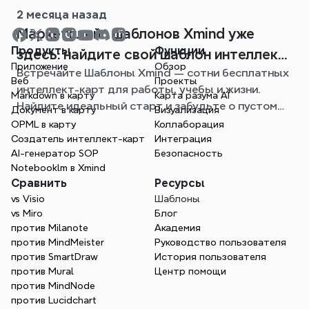
карты.
2 месяца назад
Mаpкетплейс шаблонов Xmind уже
Продукты
Функции
здесь: найдите свой шаблон интеллект-
Приложение
Обзор
Встречайте Шаблоны Xmind — сотни бесплатных
карты для любой ситуации
Веб
Проекты
интеллект-карт для работы, учебы и жизни.
Markdown в карту
Карта разума AI
Найдите идеальный старт и забудьте о пустом
Документ в карту
Визуализация
листе.
OPML в карту
Коллаборация
Создатель интеллект-карт
Интеграция
AI-генератор SOP
Безопасность
Notebooklm в Xmind
Сравнить
Ресурсы
vs Visio
Шаблоны
vs Miro
Блог
против Milanote
Академия
против MindMeister
Руководство пользователя
против SmartDraw
История пользователя
против Mural
Центр помощи
против MindNode
против Lucidchart