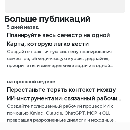
Больше публикаций
5 дней назад
Планируйте весь семестр на одной
Карта, которую легко вести
Создайте практичную систему планирования
семестра, объединяющую курсы, дедлайны,
приоритеты и еженедельные задачи в одной
гибкой Xmind-карте на весь семестр.
на прошлой неделе
Перестаньте терять контекст между
ИИ-инструментами: связанный рабочий
Создайте полноценный рабочий процесс ИИ с
процесс с Xmind
помощью Xmind, Claude, ChatGPT, MCP и CLI,
превращая разрозненные диалоги и исходные
файлы в четкие, редактируемые интеллект-