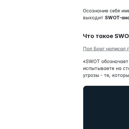
Осознание себя име
выходит 
SWOT-ан
Что такое SW
Пол Боаг написал 
«SWOT обозначает 
испытываете на ст
угрозы - те, кото