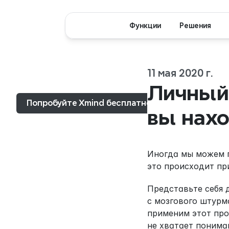
Функции
Решения
11 мая 2020 г.
Меню...
Личный 
Попробуйте Xmind бесплатно
вы нахо
Иногда мы можем п
это происходит пр
Представьте себя 
с мозгового штурма
применим этот про
не хватает понима