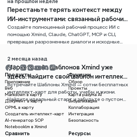
на прошлой неделе
Перестаньте терять контекст между
ИИ-инструментами: связанный рабочий
Создайте полноценный рабочий процесс ИИ с
процесс с Xmind
помощью Xmind, Claude, ChatGPT, MCP и CLI,
превращая разрозненные диалоги и исходные
файлы в четкие, редактируемые интеллект-
карты.
2 месяца назад
Mаpкетплейс шаблонов Xmind уже
Продукты
Функции
здесь: найдите свой шаблон интеллект-
Приложение
Обзор
Встречайте Шаблоны Xmind — сотни бесплатных
карты для любой ситуации
Веб
Проекты
интеллект-карт для работы, учебы и жизни.
Markdown в карту
Карта разума AI
Найдите идеальный старт и забудьте о пустом
Документ в карту
Визуализация
листе.
OPML в карту
Коллаборация
Создатель интеллект-карт
Интеграция
AI-генератор SOP
Безопасность
Notebooklm в Xmind
Сравнить
Ресурсы