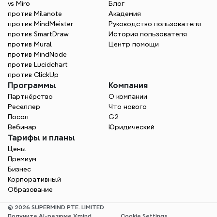
vs Miro
Блог
против Milanote
Академия
против MindMeister
Руководство пользователя
против SmartDraw
История пользователя
против Mural
Центр помощи
против MindNode
против Lucidchart
против ClickUp
Программы
Компания
Партнёрство
О компании
Реселлер
Что нового
Посол
G2
Вебинар
Юридический
Тарифы и планы
Цены
Премиум
Бизнес
Корпоративный
Образование
© 2026 SUPERMIND PTE. LIMITED
Получите AI-резюме Xmind
Cookie Settings