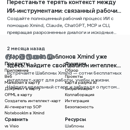
Перестаньте терять контекст между
ИИ-инструментами: связанный рабочий
Создайте полноценный рабочий процесс ИИ с
процесс с Xmind
помощью Xmind, Claude, ChatGPT, MCP и CLI,
превращая разрозненные диалоги и исходные
файлы в четкие, редактируемые интеллект-
карты.
2 месяца назад
Mаpкетплейс шаблонов Xmind уже
Продукты
Функции
здесь: найдите свой шаблон интеллект-
Приложение
Обзор
Встречайте Шаблоны Xmind — сотни бесплатных
карты для любой ситуации
Веб
Проекты
интеллект-карт для работы, учебы и жизни.
Markdown в карту
Карта разума AI
Найдите идеальный старт и забудьте о пустом
Документ в карту
Визуализация
листе.
OPML в карту
Коллаборация
Создатель интеллект-карт
Интеграция
AI-генератор SOP
Безопасность
Notebooklm в Xmind
Сравнить
Ресурсы
vs Visio
Шаблоны