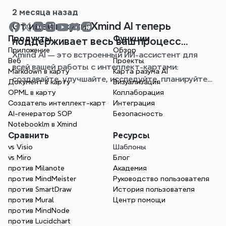
2 месяца назад
От идеи к сути: Xmind AI теперь
Продукты
Функции
поддерживает весь ваш процесс
Приложение
Обзор
Xmind AI — это встроенный ИИ-ассистент для
создания интеллект-карт
Веб
Проекты
всей вашей работы с интеллект-картами:
Markdown в карту
Карта разума AI
создавайте, улучшайте, исследуйте, планируйте и
Документ в карту
Визуализация
экспортируйте, не выходя из вашей карты.
OPML в карту
Коллаборация
Создатель интеллект-карт
Интеграция
AI-генератор SOP
Безопасность
Notebooklm в Xmind
Сравнить
Ресурсы
vs Visio
Шаблоны
vs Miro
Блог
против Milanote
Академия
против MindMeister
Руководство пользователя
против SmartDraw
История пользователя
против Mural
Центр помощи
против MindNode
против Lucidchart