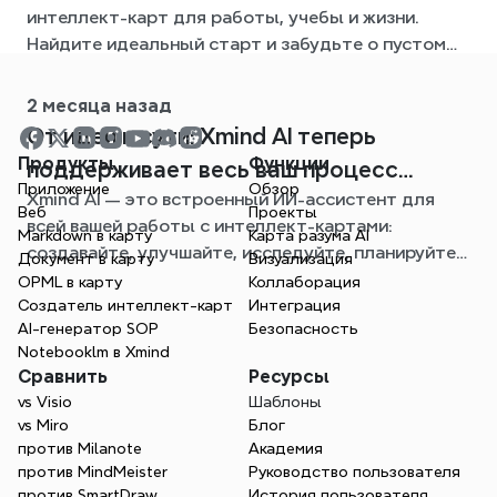
интеллект-карт для работы, учебы и жизни.
Найдите идеальный старт и забудьте о пустом
листе.
2 месяца назад
От идеи к сути: Xmind AI теперь
Продукты
Функции
поддерживает весь ваш процесс
Приложение
Обзор
Xmind AI — это встроенный ИИ-ассистент для
создания интеллект-карт
Веб
Проекты
всей вашей работы с интеллект-картами:
Markdown в карту
Карта разума AI
создавайте, улучшайте, исследуйте, планируйте и
Документ в карту
Визуализация
экспортируйте, не выходя из вашей карты.
OPML в карту
Коллаборация
Создатель интеллект-карт
Интеграция
AI-генератор SOP
Безопасность
Notebooklm в Xmind
Сравнить
Ресурсы
vs Visio
Шаблоны
vs Miro
Блог
против Milanote
Академия
против MindMeister
Руководство пользователя
против SmartDraw
История пользователя