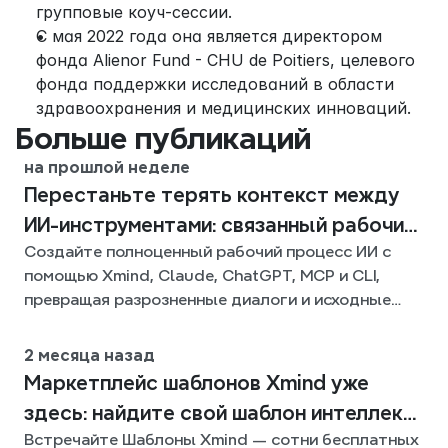
групповые коуч-сессии.
С мая 2022 года она является директором 
фонда Alienor Fund - CHU de Poitiers, целевого 
фонда поддержки исследований в области 
здравоохранения и медицинских инноваций.
Больше публикаций
на прошлой неделе
Перестаньте терять контекст между
ИИ-инструментами: связанный рабочий
Создайте полноценный рабочий процесс ИИ с
процесс с Xmind
помощью Xmind, Claude, ChatGPT, MCP и CLI,
превращая разрозненные диалоги и исходные
файлы в четкие, редактируемые интеллект-
карты.
2 месяца назад
Mаpкетплейс шаблонов Xmind уже
здесь: найдите свой шаблон интеллект-
Встречайте Шаблоны Xmind — сотни бесплатных
карты для любой ситуации