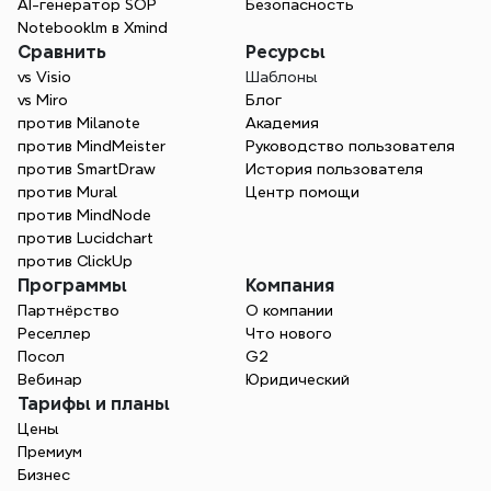
AI-генератор SOP
Безопасность
В чем разница между проектным 
Notebooklm в Xmind
предложением и заявлением о 
Сравнить
Ресурсы
выполнении работы?
vs Visio
Шаблоны
vs Miro
Блог
против Milanote
Академия
против MindMeister
Руководство пользователя
против SmartDraw
История пользователя
против Mural
Центр помощи
против MindNode
против Lucidchart
против ClickUp
Программы
Компания
Партнёрство
О компании
Реселлер
Что нового
Посол
G2
Вебинар
Юридический
Тарифы и планы
Цены
Премиум
Бизнес