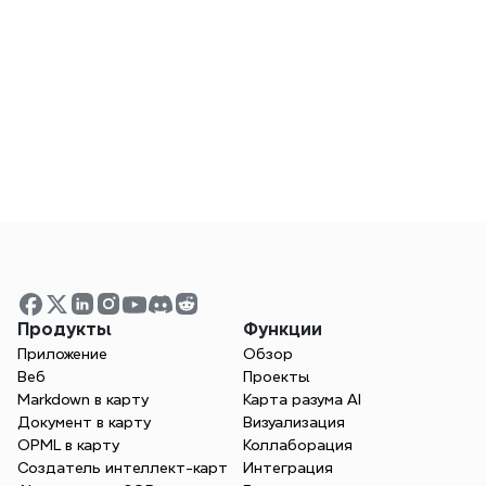
победы с Xmind
Независимо от того, планируете ли вы 
проектный устав или разрабатываете 
шаги внедрения, Xmind привносит 
Часто задаваемые 
ясность в сложные задачи.
вопросы
Попробуйте Xmind бесплатно
Как стать консультантом?
Что такое управленческий 
Продукты
Функции
консалтинг?
Приложение
Обзор
Веб
Проекты
Markdown в карту
Карта разума AI
Что такое структура MECE?
Документ в карту
Визуализация
OPML в карту
Коллаборация
Создатель интеллект-карт
Интеграция