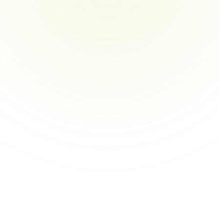
результаты. Консультанты часто работают с 
различными отделами, каждый из которых имеет 
свои собственные цели и показатели.
Общение о ценности между 
заинтересованными сторонами
Консультанты часто испытывают трудности с 
переводом сложных рекомендаций в ясную, 
применимую ценность для как руководителей, так и 
оперативных команд. Несогласованность ожиданий 
и неясные метрики усложняют поддержание 
заинтересованности.
Управление рисками и изменениями в 
условиях стресса
Управление изменениями и оценка рисков требуют 
баланса между долгосрочным воздействием и 
краткосрочными нарушениями, зачастую в условиях 
жестких сроков и внимания. Консультанты должны 
оставаться гибкими, сохраняя контроль.