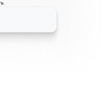
ь.
ированный процесс 
ческого 