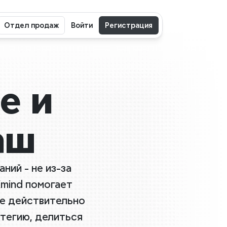
Отдел продаж
Войти
Регистрация
 и 
аш
ий - не из-за 
mind помогает 
е действительно 
тегию, делиться 