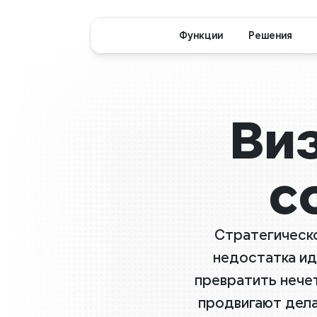
Функции
Решения
Виз
с
Стратегическо
недостатка иде
превратить нечет
продвигают дела