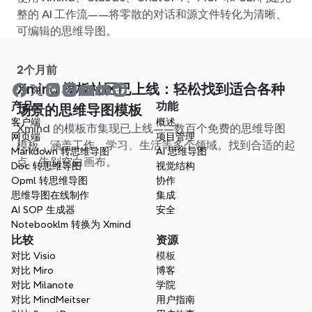
整的 AI 工作流——将零散的对话和源文件转化为清晰、
可编辑的思维导图。
2个月前
Xmind 模板社区已上线：轻松找到适合各种
产品
功能
场景的思维导图模板
客户端
概述
Xmind 的模板市集现已上线——数百个免费的思维导图
网页端
项目管理
模板，涵盖工作、学习、生活等多个领域。找到合适的起
Markdown 转思维导图
AI 思维导图
点，告别空白画布。
Doc 转思维导图
视觉结构
Opml 转思维导图
协作
思维导图在线制作
集成
AI SOP 生成器
安全
Notebooklm 转换为 Xmind
比较
资源
对比 Visio
模板
对比 Miro
博客
对比 Milanote
学院
对比 MindMeitser
用户指南