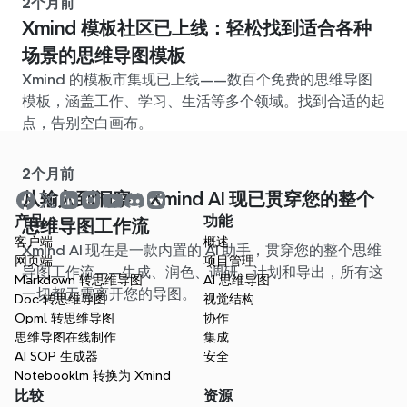
2个月前
Xmind 模板社区已上线：轻松找到适合各种
场景的思维导图模板
Xmind 的模板市集现已上线——数百个免费的思维导图
模板，涵盖工作、学习、生活等多个领域。找到合适的起
点，告别空白画布。
2个月前
从输入到洞察：Xmind AI 现已贯穿您的整个
产品
功能
思维导图工作流
客户端
概述
Xmind AI 现在是一款内置的 AI 助手，贯穿您的整个思维
网页端
项目管理
导图工作流——生成、润色、调研、计划和导出，所有这
Markdown 转思维导图
AI 思维导图
一切都无需离开您的导图。
Doc 转思维导图
视觉结构
Opml 转思维导图
协作
思维导图在线制作
集成
AI SOP 生成器
安全
Notebooklm 转换为 Xmind
比较
资源