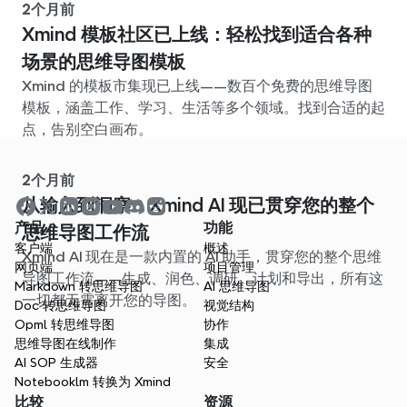
2个月前
Xmind 模板社区已上线：轻松找到适合各种
场景的思维导图模板
Xmind 的模板市集现已上线——数百个免费的思维导图
模板，涵盖工作、学习、生活等多个领域。找到合适的起
点，告别空白画布。
2个月前
从输入到洞察：Xmind AI 现已贯穿您的整个
产品
功能
思维导图工作流
客户端
概述
Xmind AI 现在是一款内置的 AI 助手，贯穿您的整个思维
网页端
项目管理
导图工作流——生成、润色、调研、计划和导出，所有这
Markdown 转思维导图
AI 思维导图
一切都无需离开您的导图。
Doc 转思维导图
视觉结构
Opml 转思维导图
协作
思维导图在线制作
集成
AI SOP 生成器
安全
Notebooklm 转换为 Xmind
比较
资源