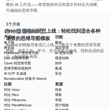
整的 AI 工作流——将零散的对话和源文件转化为清晰、
可编辑的思维导图。
2个月前
Xmind 模板社区已上线：轻松找到适合各种
产品
功能
场景的思维导图模板
客户端
概述
Xmind 的模板市集现已上线——数百个免费的思维导图
网页端
项目管理
模板，涵盖工作、学习、生活等多个领域。找到合适的起
Markdown 转思维导图
AI 思维导图
点，告别空白画布。
Doc 转思维导图
视觉结构
Opml 转思维导图
协作
思维导图在线制作
集成
AI SOP 生成器
安全
Notebooklm 转换为 Xmind
比较
资源
对比 Visio
模板
对比 Miro
博客
对比 Milanote
学院
对比 MindMeitser
用户指南