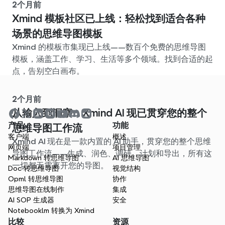
2个月前
Xmind 模板社区已上线：轻松找到适合各种
场景的思维导图模板
Xmind 的模板市集现已上线——数百个免费的思维导图
模板，涵盖工作、学习、生活等多个领域。找到合适的起
点，告别空白画布。
2个月前
从输入到洞察：Xmind AI 现已贯穿您的整个
产品
功能
思维导图工作流
客户端
概述
Xmind AI 现在是一款内置的 AI 助手，贯穿您的整个思维
网页端
项目管理
导图工作流——生成、润色、调研、计划和导出，所有这
Markdown 转思维导图
AI 思维导图
一切都无需离开您的导图。
Doc 转思维导图
视觉结构
Opml 转思维导图
协作
思维导图在线制作
集成
AI SOP 生成器
安全
Notebooklm 转换为 Xmind
比较
资源