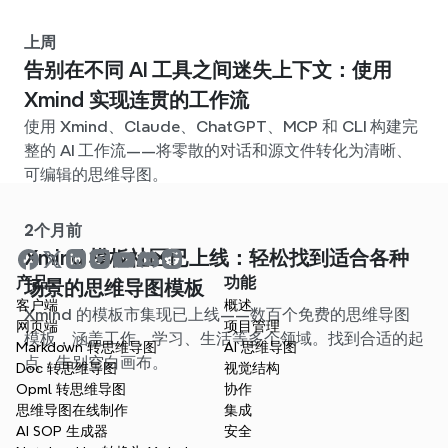
上周
告别在不同 AI 工具之间迷失上下文：使用
Xmind 实现连贯的工作流
使用 Xmind、Claude、ChatGPT、MCP 和 CLI 构建完
整的 AI 工作流——将零散的对话和源文件转化为清晰、
可编辑的思维导图。
2个月前
Xmind 模板社区已上线：轻松找到适合各种
产品
功能
场景的思维导图模板
客户端
概述
Xmind 的模板市集现已上线——数百个免费的思维导图
网页端
项目管理
模板，涵盖工作、学习、生活等多个领域。找到合适的起
Markdown 转思维导图
AI 思维导图
点，告别空白画布。
Doc 转思维导图
视觉结构
Opml 转思维导图
协作
思维导图在线制作
集成
AI SOP 生成器
安全