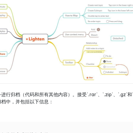
归档（代码和所有其他内容）。接受`.rar`、`.zip`、`.gz`和
归档中，并包括以下信息：