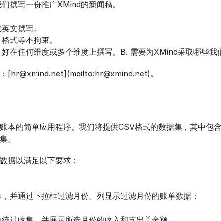
我们撰写一份推广XMind的新闻稿。
或英文撰写。
、格式等不拘束。
好在任何维度或多个维度上撰写。B. 需要为XMind采取哪些
xmind.net](mailto:hr@xmind.net)。
账本的简单应用程序。我们将提供CSV格式的数据集，其中包
集。
数据以满足以下要求：
单，并通过下拉框过滤月份。列显示过滤月份的账单数据；
；
的统计收集，并展示所选月份的收入和支出总金额。