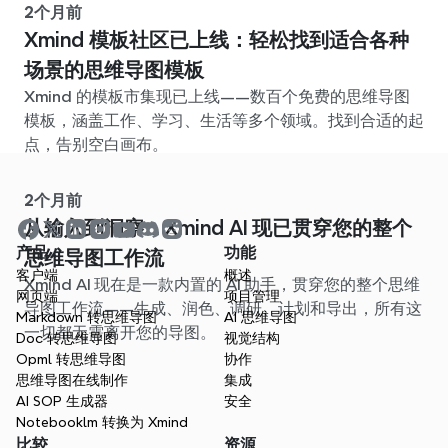
2个月前
Xmind 模板社区已上线：轻松找到适合各种
场景的思维导图模板
Xmind 的模板市集现已上线——数百个免费的思维导图
模板，涵盖工作、学习、生活等多个领域。找到合适的起
点，告别空白画布。
2个月前
从输入到洞察：Xmind AI 现已贯穿您的整个
产品
功能
思维导图工作流
客户端
概述
Xmind AI 现在是一款内置的 AI 助手，贯穿您的整个思维
网页端
项目管理
导图工作流——生成、润色、调研、计划和导出，所有这
Markdown 转思维导图
AI 思维导图
一切都无需离开您的导图。
Doc 转思维导图
视觉结构
Opml 转思维导图
协作
思维导图在线制作
集成
AI SOP 生成器
安全
Notebooklm 转换为 Xmind
比较
资源