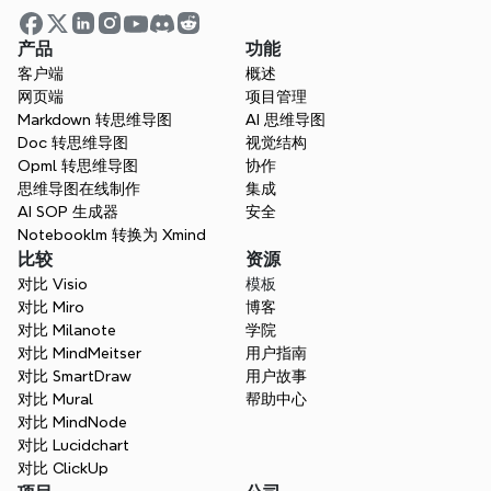
了解更多
产品
功能
客户端
概述
网页端
项目管理
Markdown 转思维导图
AI 思维导图
Doc 转思维导图
视觉结构
Opml 转思维导图
协作
思维导图在线制作
集成
AI SOP 生成器
安全
Notebooklm 转换为 Xmind
比较
资源
现在用Xmind推动您的业务向前
对比 Visio
模板
发展
对比 Miro
博客
利用增长矩阵框架，通过更智能的策略和可操
对比 Milanote
学院
作的洞察力提升您的业务。
对比 MindMeitser
用户指南
对比 SmartDraw
用户故事
免费开始
对比 Mural
帮助中心
对比 MindNode
对比 Lucidchart
对比 ClickUp