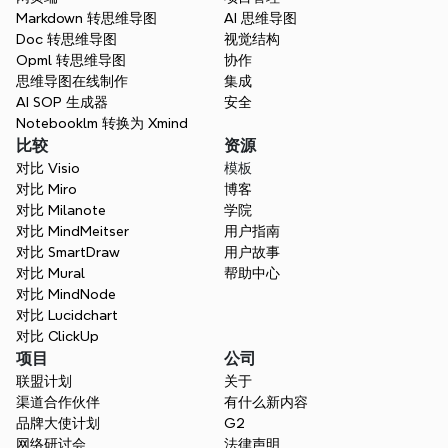
Markdown 转思维导图
AI 思维导图
Doc 转思维导图
视觉结构
如何导出思维导图文件？
Opml 转思维导图
协作
思维导图在线制作
集成
AI SOP 生成器
安全
Notebooklm 转换为 Xmind
不仅仅是一个AI课程计划生成器
比较
资源
Xmind 不仅仅是生成文本。我们使用强大的
对比 Visio
模板
人工智能帮助教育工作者可视化他们的课程计
对比 Miro
博客
划，头脑风暴创造性的课堂活动，并通过有组
对比 Milanote
学院
织的准备提高学生的学习效果。
对比 MindMeitser
用户指南
对比 SmartDraw
用户故事
免费开始
对比 Mural
帮助中心
对比 MindNode
对比 Lucidchart
对比 ClickUp
项目
公司
联盟计划
关于
渠道合作伙伴
有什么新内容
品牌大使计划
G2
网络研讨会
法律声明