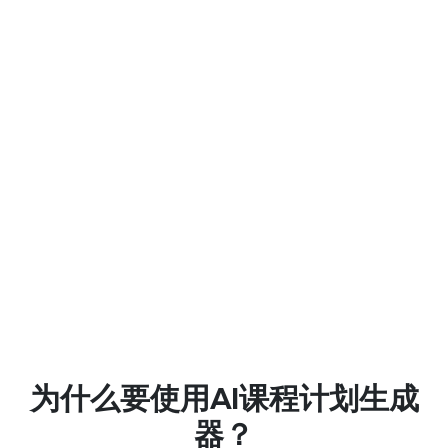
100M+
全球用户
Sarah Jenkins
中学教师
“
”
“
这个AI课程计划生成器每周确实为我节省了
作为一
五个小时的工作时间。它建议的活动对于我
个工具
的中学生来说真正具有吸引力。
用自己
为什么要使用AI课程计划生成
健康和
器？