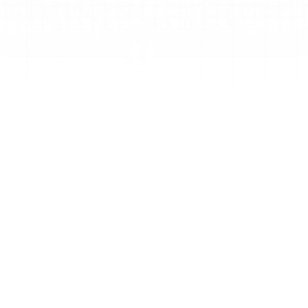
步骤 1
输入您的主题
将您的科目、年级水平和具体学习目标输入生成
器，以便向AI提供上下文。
步骤 2
AI generation
我们的先进AI模型会根据您的要求构建一个教育
学上合理的课程结构。
步骤 3
下载或分享