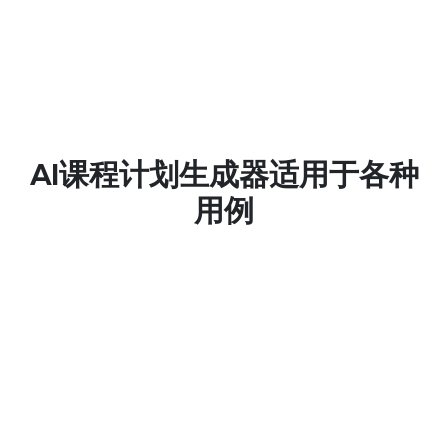
无缝资源整合
不仅限于文字，还可以获得与您的特定课程主题
相辅相成的多媒体资源建议、讨论提示和实践活
动。
AI课程计划生成器适用于各种
符合标准的准确性
用例
确保每节课都涵盖关键学习目标。我们的AI基于
广泛使用的教学框架帮助构建课程计划，使您的
课程组织得有条理并富有成效。
K-12 教育