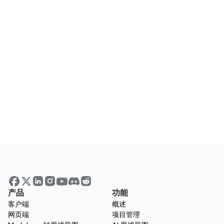
了解更多
常见问题
战略规划的五个C是什么？
是什么让Xmind对战略规划有用？
我可以使用Xmind来进行跨团队方案吗？
产品
功能
客户端
概述
网页端
项目管理