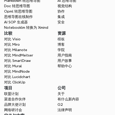
Markdown 转思维导图
AI 思维导图
Doc 转思维导图
视觉结构
Opml 转思维导图
协作
思维导图在线制作
集成
AI SOP 生成器
安全
Notebooklm 转换为 Xmind
规划您的业务成功之路
比较
资源
Xmind 帮助您梳理业务目标，协同团队合
对比 Visio
模板
作，并保持一致。将您的商业策略转化为清
对比 Miro
博客
晰、可操作的步骤，以实现可持续的发展和成
对比 Milanote
学院
功。
对比 MindMeitser
用户指南
对比 SmartDraw
用户故事
免费开始
对比 Mural
帮助中心
对比 MindNode
对比 Lucidchart
对比 ClickUp
项目
公司
联盟计划
关于
渠道合作伙伴
有什么新内容
品牌大使计划
G2
网络研讨会
法律声明