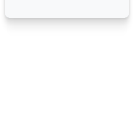
可视化战略规划过程
一个清晰的流程决定了战略计划是否有价值。Xmind 帮助
您构建一个团队可以理解和遵循的计划。从目标到行动项
目，一切都在一个每个人都能看到前进方向的地方。
将想法转化为可执行的待办事项
Xmind为您提供工具，自动将高层目标转化为可操作的项