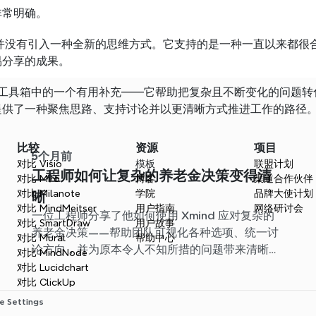
非常明确。
d 并没有引入一种全新的思维方式。它支持的是一种一直以来都
易分享的成果。
 是他工具箱中的一个有用补充——它帮助把复杂且不断变化的问
提供了一种聚焦思路、支持讨论并以更清晰方式推进工作的路径
比较
资源
项目
5个月前
对比 Visio
模板
联盟计划
工程师如何让复杂的养老金决策变得清
对比 Miro
博客
渠道合作伙伴
对比 Milanote
学院
品牌大使计划
晰
对比 MindMeitser
用户指南
网络研讨会
一位工程师分享了他如何使用 Xmind 应对复杂的
对比 SmartDraw
用户故事
养老金决策——帮助团队可视化各种选项、统一讨
对比 Mural
帮助中心
论方向，并为原本令人不知所措的问题带来清晰思
对比 MindNode
路。
对比 Lucidchart
对比 ClickUp
e Settings