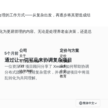
很合理的工作方式——从复杂出发，再逐步将其塑造成结
题转化为更易管理的内容。无论是处理养老金决策，还是总
。
公司
定价与方案
5个月前
关于
定价
通过让一切可见来协调复杂项目
有什么新内容
高级版
一位资深 IT 项目顾问分享了 Xmind 如何帮助协调
G2
业务
法律声明
企业
分布式团队、理清复杂需求，并在关键项目中将混
教育
乱转化为共同理解。
Select Language
简体中文