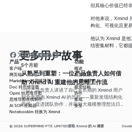
但其核心价值已经
对他来说，Xmin
构化、可视化且更
他认为 Xmind
结密集材料，它都
更多用户故事
产品
功能
5个月前
客户端
概述
从熟悉到重塑：一位产品负责人如何借
网页端
项目管理
Markdown 转思维导图
AI 思维导图
助 Xmind AI 重建他的思维工作流
Doc 转思维导图
视觉结构
一位产品负责人讲述了自己从长期的 Xmind 用户
Opml 转思维导图
协作
到全面拥抱 Xmind AI 的历程——重新发现结构化
思维导图在线制作
集成
思维，促进团队协作，并应对大规模整理想法日益
AI SOP 生成器
安全
增长的挑战。
Notebooklm 转换为 Xmind
© 2026 SUPERMIND PTE. LIMITED
获取 Xmind 的 AI 摘要
Cooki