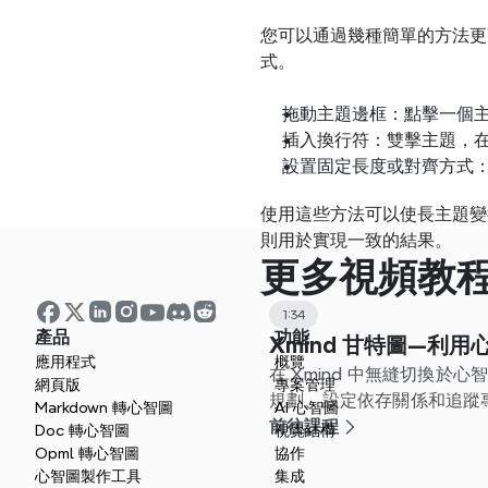
您可以通過幾種簡單的方法更
式。
拖動主題邊框：點擊一個
插入換行符：雙擊主題，在您
設置固定長度或對齊方式
使用這些方法可以使長主題變
則用於實現一致的結果。
更多視頻教
1:34
產品
功能
Xmind 甘特圖—利
應用程式
概覽
在 Xmind 中無縫切換於
網頁版
專案管理
規劃、設定依存關係和追蹤
Markdown 轉心智圖
AI 心智圖
前往課程
Doc 轉心智圖
視覺結構
Opml 轉心智圖
協作
心智圖製作工具
集成