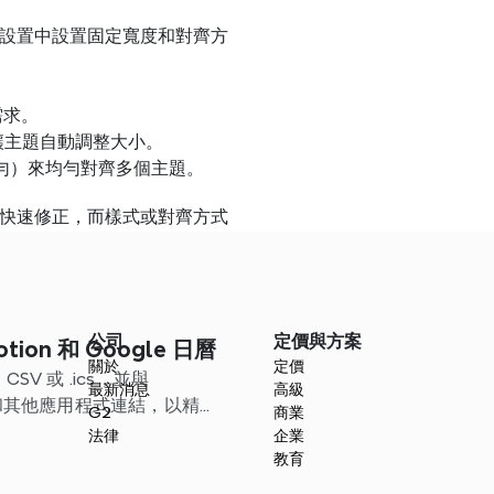
設置中設置固定寬度和對齊方
需求。
，讓主題自動調整大小。
勻）來均勻對齊多個主題。
快速修正，而樣式或對齊方式
公司
定價與方案
tion 和 Google 日曆
關於
定價
SV 或 .ics，並與
最新消息
高級
ndar 和其他應用程式連結，以精簡
G2
商業
法律
企業
教育