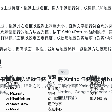
改主題長度：拖動主題邊框、插入手動換行符，或從樣式和地圖
主題，拖動其右邊框以視覺上調整大小，直到文字換行符合您的
希望換行的地方放置光標，按下 Shift+Return 強制換行
：打開樣式面板以設定固定寬度，或使用地圖對齊選項（對齊/均
得緊湊，提高版面一致性，並加速地圖編輯。讓拖動方法應用於
程
0:53
比較
資源
計畫
用心智圖規劃與追蹤任務
將 Xmind 任務匯出到 No
vs Visio
模板
聯盟計劃
心智圖與同步的甘特圖之間，以便
了解如何將 Xmind 任務匯出到 C
vs Miro
部落格
夥伴計畫
專案。
Notion、Google Cale
vs Milanote
學院
大使
您的工作流程。
前往課程
vs MindMeister
使用指南
網絡研討會
vs SmartDraw
用戶故事
vs Mural
客服中心