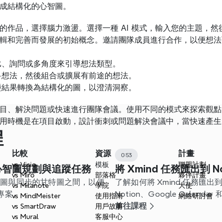
成結構化的心智圖。
的作品，選擇腦力激盪。選擇一種 AI 模式，輸入您的主題，
輯和完善而發展的初始概念。邀請團隊成員進行合作，以便想法
比、詢問或多角度來引導想法類型。
多想法，然後組合或擴展有前途的想法。
盪結果轉換為結構化的圖，以澄清洞察。
目、解決問題或快速進行團隊會議。使用不同的模式來探索觀點
用時機是在項目啟動，設計衝刺或問題解決會議中，當快速產生
程
比較
資源
計畫
0:53
vs Visio
模板
聯盟計劃
用心智圖規劃與追蹤任務
將 Xmind 任務匯出到 No
vs Miro
部落格
夥伴計畫
心智圖與同步的甘特圖之間，以便
了解如何將 Xmind 任務匯出到 C
vs Milanote
學院
大使
專案。
Notion、Google Cale
vs MindMeister
使用指南
網絡研討會
您的工作流程。
前往課程
vs SmartDraw
用戶故事
vs Mural
客服中心