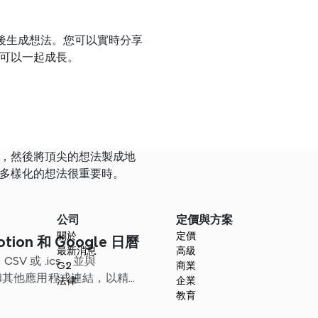
然後生成想法。您可以實時分享
可以一起成長。
，然後將頂尖的想法製成地
多樣化的想法很重要時。
公司
定價與方案
關於
定價
tion 和 Google 日曆
最新消息
高級
SV 或 .ics，並與
G2
商業
ndar 和其他應用程式連結，以精簡
法律
企業
教育