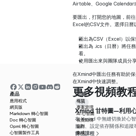
Airtable、Google Calen
要匯出，打開您的地圖，前往
Excel的CSV文件。選擇日曆以匯出 
匯出為CSV（Excel）
匯出為 .ics（日曆）將任務作
看。
使用匯出來與團隊成員分
在Xmind中匯出任務有助
在Xmind中快速調整。
更多視頻教
產品
功能
應用程式
概覽
1:34
網頁版
專案管理
Xmind 甘特圖—利
Markdown 轉心智圖
AI 心智圖
在 Xmind 中無縫切換於
Doc 轉心智圖
視覺結構
規劃、設定依存關係和追蹤
Opml 轉心智圖
協作
心智圖製作工具
集成
前往課程