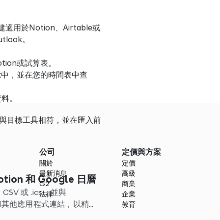
於Notion、Airtable或
tlook。
tion或試算表。
tlook中，並在您的時間表中查
資料。
位與目標工具相符，並在匯入前
公司
定價與方案
關於
定價
最新消息
高級
tion 和 Google 日曆
G2
商業
SV 或 .ics，並與
法律
企業
ndar 和其他應用程式連結，以精簡
教育