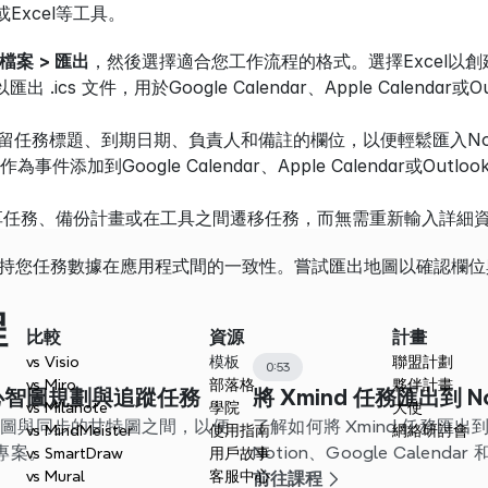
dar或Excel等工具。
檔案 > 匯出
，然後選擇適合您工作流程的格式。選擇Excel以創建適用
.ics 文件，用於Google Calendar、Apple Calendar或Ou
以保留任務標題、到期日期、負責人和備註的欄位，以便輕鬆匯入No
為事件添加到Google Calendar、Apple Calendar或Ou
享任務、備份計畫或在工具之間遷移任務，而無需重新輸入詳細
於保持您任務數據在應用程式間的一致性。嘗試匯出地圖以確認欄
程
比較
資源
計畫
vs Visio
模板
聯盟計劃
0:53
vs Miro
部落格
夥伴計畫
用心智圖規劃與追蹤任務
將 Xmind 任務匯出到 No
vs Milanote
學院
大使
心智圖與同步的甘特圖之間，以便
了解如何將 Xmind 任務匯出到 C
vs MindMeister
使用指南
網絡研討會
專案。
Notion、Google Cale
vs SmartDraw
用戶故事
vs Mural
客服中心
您的工作流程。
前往課程