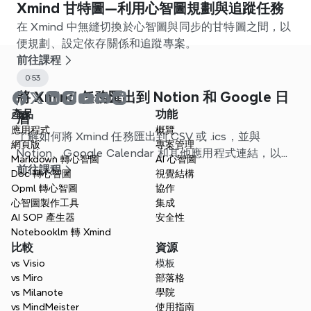
Xmind 甘特圖—利用心智圖規劃與追蹤任務
在 Xmind 中無縫切換於心智圖與同步的甘特圖之間，以
便規劃、設定依存關係和追蹤專案。
前往課程
0:53
將 Xmind 任務匯出到 Notion 和 Google 日
產品
功能
曆
應用程式
概覽
了解如何將 Xmind 任務匯出到 CSV 或 .ics，並與
網頁版
專案管理
Notion、Google Calendar 和其他應用程式連結，以精
Markdown 轉心智圖
AI 心智圖
簡您的工作流程。
前往課程
Doc 轉心智圖
視覺結構
Opml 轉心智圖
協作
心智圖製作工具
集成
AI SOP 產生器
安全性
Notebooklm 轉 Xmind
比較
資源
vs Visio
模板
vs Miro
部落格
vs Milanote
學院
vs MindMeister
使用指南