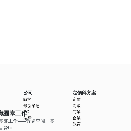
公司
定價與方案
關於
定價
最新消息
高級
G2
商業
 組織團隊工作
法律
企業
何組織團隊工作——分隔空間、團
教育
目管理。