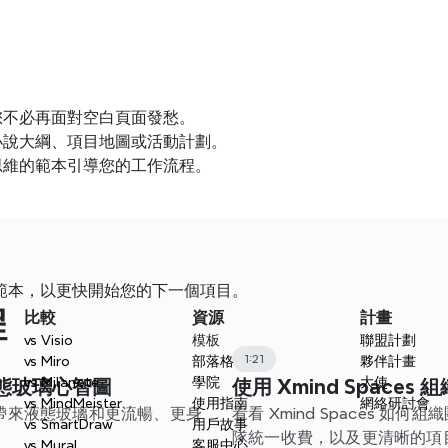
您不必再面對空白頁面發愁。
小說大綱、項目地圖或活動計劃。
思維的範本引導您的工作流程。
d 範本，以更快開始您的下一個項目。
程
比較
資源
計畫
vs Visio
模板
聯盟計劃
1:21
vs Miro
部落格
夥伴計畫
vs Milanote
學院
大使
- 液態玻璃心智圖
使用 Xmind Spaces
vs MindMeister
使用指南
網絡研討會
d如何帶來液態玻璃和更流暢、更身
看看 Xmind Spaces 如
vs SmartDraw
用戶故事
隊統一收費，以及更清晰的項
vs Mural
客服中心