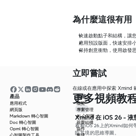
為什麼這很有用
快速啟動點子和結構，讓
應用預設版面，快速安排
保持創意衝勁，使用啟發
立即嘗試
在線或在應用中探索 Xmin
更多視頻教
產品
功能
應用程式
概覽
0:55
網頁版
專案管理
Markdown 轉心智圖
AI 心智圖
Xmind 在 iOS 26 
Doc 轉心智圖
視覺結構
看看iOS 26上的Xmin
Opml 轉心智圖
協作
臨其境的思維導圖。
心智圖製作工具
集成