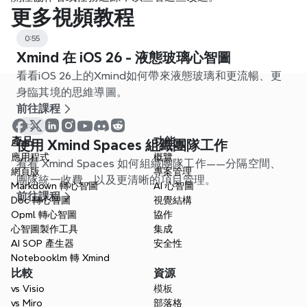
更多視頻教程
0:55
Xmind 在 iOS 26 - 液態玻璃心智圖
看看iOS 26上的Xmind如何帶來液態玻璃和更流暢、更
身臨其境的思維導圖。
前往課程
1:21
產品
功能
使用 Xmind Spaces 組織團隊工作
應用程式
概覽
看看 Xmind Spaces 如何組織團隊工作——分隔空間、
網頁版
專案管理
團隊統一收費，以及更清晰的項目管理。
Markdown 轉心智圖
AI 心智圖
前往課程
Doc 轉心智圖
視覺結構
Opml 轉心智圖
協作
心智圖製作工具
集成
AI SOP 產生器
安全性
Notebooklm 轉 Xmind
比較
資源
vs Visio
模板
vs Miro
部落格