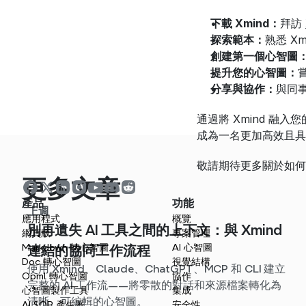
下載 Xmind：
拜訪 
探索範本：
熟悉 X
創建第一個心智圖
提升您的心智圖：
分享與協作：
與同
通過將 Xmind 融
成為一名更加高效且具
敬請期待更多關於如何在
更多文章
產品
功能
上週
應用程式
概覽
別再遺失 AI 工具之間的上下文：與 Xmind
網頁版
專案管理
Markdown 轉心智圖
AI 心智圖
連結的協同工作流程
Doc 轉心智圖
視覺結構
使用 Xmind、Claude、ChatGPT、MCP 和 CLI 建立
Opml 轉心智圖
協作
完整的 AI 工作流——將零散的對話和來源檔案轉化為
心智圖製作工具
集成
清晰、可編輯的心智圖。
AI SOP 產生器
安全性