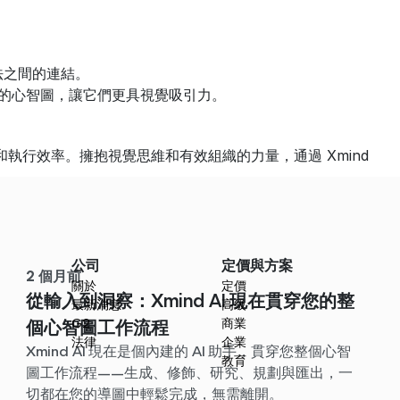
法之間的連結。
化您的心智圖，讓它們更具視覺吸引力。
。
執行效率。擁抱視覺思維和有效組織的力量，通過 Xmind 
公司
定價與方案
2 個月前
關於
定價
從輸入到洞察：Xmind AI 現在貫穿您的整
最新消息
高級
G2
商業
個心智圖工作流程
法律
企業
Xmind AI 現在是個內建的 AI 助手，貫穿您整個心智
教育
圖工作流程——生成、修飾、研究、規劃與匯出，一
切都在您的導圖中輕鬆完成，無需離開。