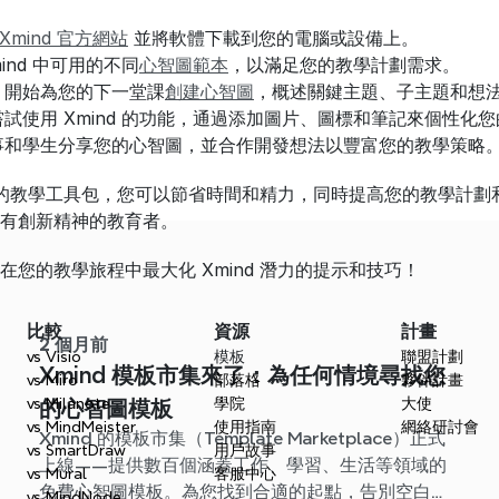
Xmind 官方網站
 並將軟體下載到您的電腦或設備上。
mind 中可用的不同
心智圖範本
，以滿足您的教學計劃需求。
：
開始為您的下一堂課
創建心智圖
，概述關鍵主題、子主題和想
嘗試使用 Xmind 的功能，通過添加圖片、圖標和筆記來個性
事和學生分享您的心智圖，並合作開發想法以豐富您的教學策略
入您的教學工具包，您可以節省時間和精力，同時提高您的教學計劃和
有創新精神的教育者。
您的教學旅程中最大化 Xmind 潛力的提示和技巧！
比較
資源
計畫
2 個月前
vs Visio
模板
聯盟計劃
Xmind 模板市集來了：為任何情境尋找您
vs Miro
部落格
夥伴計畫
vs Milanote
學院
大使
的心智圖模板
vs MindMeister
使用指南
網絡研討會
Xmind 的模板市集（Template Marketplace）正式
vs SmartDraw
用戶故事
上線——提供數百個涵蓋工作、學習、生活等領域的
vs Mural
客服中心
免費心智圖模板。為您找到合適的起點，告別空白頁
vs MindNode