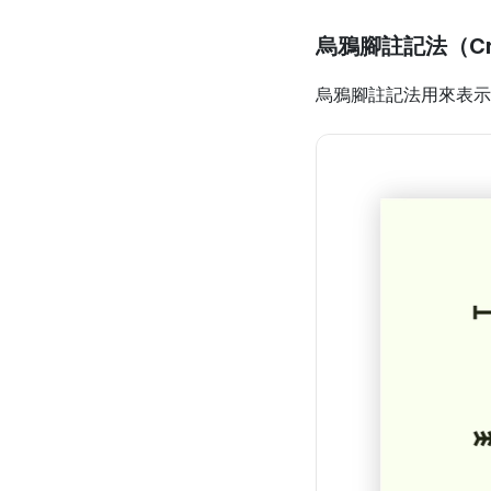
烏鴉腳註記法（Crow’
烏鴉腳註記法用來表示