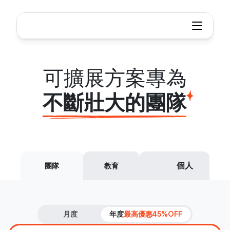
Xmind - 心智圖與腦力激盪工具
Scalable
plans
for
growing
teams
可擴展方案專為
不斷壯大的團隊
個人
團隊
教育
月度
年度
最高優惠45%OFF