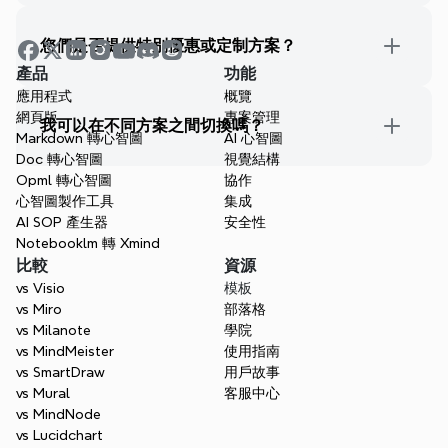
您們是否提供特別優惠或定制方案？
產品
功能
應用程式
概覽
網頁版
專案管理
我可以在不同方案之間切換嗎？
Markdown 轉心智圖
AI 心智圖
Doc 轉心智圖
視覺結構
Opml 轉心智圖
協作
心智圖製作工具
集成
AI SOP 產生器
安全性
Notebooklm 轉 Xmind
比較
資源
vs Visio
模板
vs Miro
部落格
vs Milanote
學院
vs MindMeister
使用指南
vs SmartDraw
用戶故事
vs Mural
客服中心
vs MindNode
vs Lucidchart