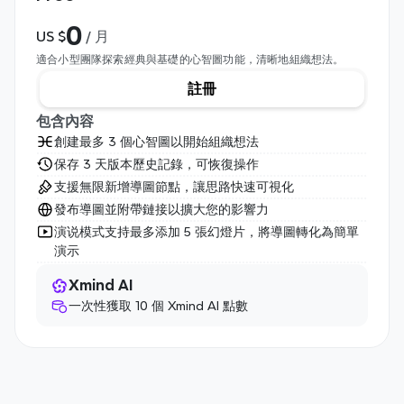
0
US $
 / 月
適合小型團隊探索經典與基礎的心智圖功能，清晰地組織想法。
註冊
包含內容
創建最多 3 個心智圖以開始組織想法
保存 3 天版本歷史記錄，可恢復操作
支援無限新增導圖節點，讓思路快速可視化
發布導圖並附帶鏈接以擴大您的影響力
演说模式支持最多添加 5 張幻燈片，將導圖轉化為簡單
演示
Xmind AI
一次性獲取 10 個 Xmind AI 點數