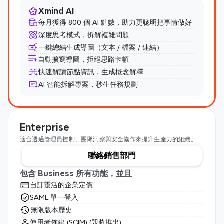
Xmind AI
每月獲得 800 個 AI 點數，助力更聰明把事情做好
深度思考模式，拆解複雜問題
一鍵總結生成導圖（文本 / 檔案 / 連結）
自動擴寫導圖，拒絕思路卡頓
快速解讀節點資訊，生成概念解釋
AI 智能拆解專案，秒生任務規劃
Enterprise
適合透過管理員控制、團隊洞察與安全協作來提升生產力的組織。
聯絡銷售部門
包含 Business 所有功能，並且
自訂靈活的企業定價
SAML 單一登入
無限版本歷史
使用者佈建 (SCIM) (即將推出)