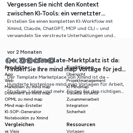
Vergessen Sie nicht den Kontext
zwischen KI-Tools: ein vernetzter
Erstellen Sie einen kompletten KI-Workflow mit
Workflow mit Xmind
Xmind, Claude, ChatGPT, MCP und CLI – und
verwandeln Sie verstreute Unterhaltungen und
Quelldateien in klare, bearbeitbare mind maps.
vor 2 Monaten
Der Xmind Template-Marktplatz ist da:
Produkte
Funktionen
Finden Sie Ihre mind map Vorlage für jede
App
Übersicht
Der Template Marketplace von Xmind ist da –
Situation
Web
Projektmanagement
Hunderte kostenlose mind map Vorlagen für Arbeit,
Markdown zu mind map
KI Mindmap
Studium, Leben und mehr. Finden Sie den richtigen
Dokument zu mind map
Visuelle Struktur
Einstieg und überspringen Sie das leere Blatt.
OPML zu mind map
Zusammenarbeit
Mind map-Ersteller
Integration
KI-SOP-Generator
Sicherheit
Notebooklm zu Xmind
Vergleichen
Ressourcen
vs Visio
Vorlagen