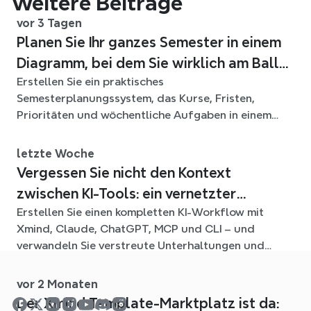
Weitere Beiträge
vor 3 Tagen
Planen Sie Ihr ganzes Semester in einem
Diagramm, bei dem Sie wirklich am Ball
Erstellen Sie ein praktisches
bleiben
Semesterplanungssystem, das Kurse, Fristen,
Prioritäten und wöchentliche Aufgaben in einem
flexiblen Xmind-Diagramm für das ganze Semester
verbindet.
letzte Woche
Vergessen Sie nicht den Kontext
zwischen KI-Tools: ein vernetzter
Erstellen Sie einen kompletten KI-Workflow mit
Workflow mit Xmind
Xmind, Claude, ChatGPT, MCP und CLI – und
verwandeln Sie verstreute Unterhaltungen und
Quelldateien in klare, bearbeitbare mind maps.
vor 2 Monaten
Der Xmind Template-Marktplatz ist da: