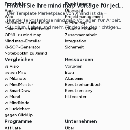
Produkte
Funktionen
Finden Sie Ihre mind map Vorlage für jede
App
Übersicht
Der Template Marketplace von Xmind ist da –
Situation
Web
Projektmanagement
Hunderte kostenlose mind map Vorlagen für Arbeit,
Markdown zu mind map
KI Mindmap
Studium, Leben und mehr. Finden Sie den richtigen
Dokument zu mind map
Visuelle Struktur
Einstieg und überspringen Sie das leere Blatt.
OPML zu mind map
Zusammenarbeit
Mind map-Ersteller
Integration
KI-SOP-Generator
Sicherheit
Notebooklm zu Xmind
Vergleichen
Ressourcen
vs Visio
Vorlagen
gegen Miro
Blog
vs Milanote
Akademie
vs MindMeister
Benutzerhandbuch
vs SmartDraw
Benutzerstory
vs Mural
Hilfecenter
vs MindNode
vs Lucidchart
gegen ClickUp
Programme
Unternehmen
Affiliate
Über