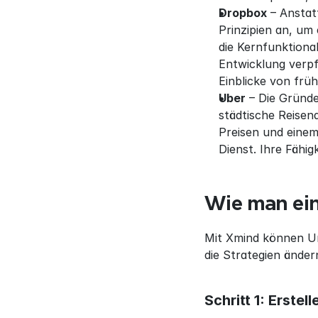
Dropbox
 – Ansta
Prinzipien an, um 
die Kernfunktional
Entwicklung verpf
Einblicke von frü
Uber
 – Die Gründe
städtische Reisen
Preisen und einem
Dienst. Ihre Fähig
Wie man ein
Mit Xmind können 
die Strategien änder
Schritt 1: Erste