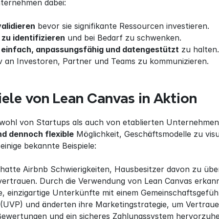
nternehmen dabei:
validieren
 bevor sie signifikante Ressourcen investieren.
 zu identifizieren
 und bei Bedarf zu schwenken.
 
einfach, anpassungsfähig und datengestützt
 zu halten.
iv an Investoren, Partner und Teams zu kommunizieren.
iele von Lean Canvas in Aktion
ohl von Startups als auch von etablierten Unternehmen ge
nd dennoch flexible
 Möglichkeit, Geschäftsmodelle zu visu
 einige bekannte Beispiele:
hatte Airbnb Schwierigkeiten, Hausbesitzer davon zu über
vertrauen. Durch die Verwendung von Lean Canvas erkann
e, einzigartige Unterkünfte mit einem Gemeinschaftsgefühl 
UVP) und änderten ihre Marketingstrategie, um Vertraue
 Bewertungen und ein sicheres Zahlungssystem hervorzuh