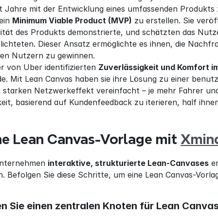
tt Jahre mit der Entwicklung eines umfassenden Produkt
ein 
Minimum Viable Product (MVP)
 zu erstellen. Sie verö
ität des Produkts demonstrierte, und schätzten das Nutzeri
lichteten. Dieser Ansatz ermöglichte es ihnen, die Nachfra
hen Nutzern zu gewinnen.
r von Uber identifizierten 
Zuverlässigkeit und Komfort i
de. Mit Lean Canvas haben sie ihre Lösung zu einer benut
 starken Netzwerkeffekt vereinfacht – je mehr Fahrer und 
keit, basierend auf Kundenfeedback zu iterieren, half ihnen
e Lean Canvas-Vorlage mit 
Xmin
Unternehmen 
interaktive, strukturierte Lean-Canvases
 e
n. Befolgen Sie diese Schritte, um eine Lean Canvas-Vorlag
llen Sie einen zentralen Knoten für Lean Canva