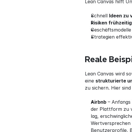
Lean Canvas hilft U
Schnell 
Ideen zu 
Risiken frühzeitig
Geschäftsmodelle
Strategien effekt
Reale Beisp
Lean Canvas wird sow
eine 
strukturierte u
zu sichern. Hier sind
Airbnb
 – Anfangs 
der Plattform zu 
lag, erschwinglich
Wertversprechen (
Benutzerprofile,