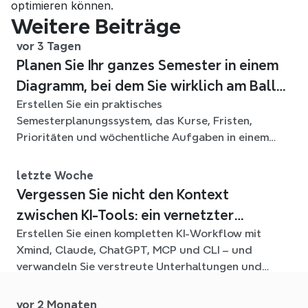
optimieren können.
Weitere Beiträge
vor 3 Tagen
Planen Sie Ihr ganzes Semester in einem
Diagramm, bei dem Sie wirklich am Ball
Erstellen Sie ein praktisches
bleiben
Semesterplanungssystem, das Kurse, Fristen,
Prioritäten und wöchentliche Aufgaben in einem
flexiblen Xmind-Diagramm für das ganze Semester
verbindet.
letzte Woche
Vergessen Sie nicht den Kontext
zwischen KI-Tools: ein vernetzter
Erstellen Sie einen kompletten KI-Workflow mit
Workflow mit Xmind
Xmind, Claude, ChatGPT, MCP und CLI – und
verwandeln Sie verstreute Unterhaltungen und
Quelldateien in klare, bearbeitbare mind maps.
vor 2 Monaten