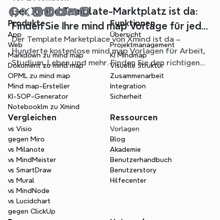
Der Xmind Template-Marktplatz ist da:
Produkte
Funktionen
Finden Sie Ihre mind map Vorlage für jede
App
Übersicht
Der Template Marketplace von Xmind ist da –
Situation
Web
Projektmanagement
Hunderte kostenlose mind map Vorlagen für Arbeit,
Markdown zu mind map
KI Mindmap
Studium, Leben und mehr. Finden Sie den richtigen
Dokument zu mind map
Visuelle Struktur
Einstieg und überspringen Sie das leere Blatt.
OPML zu mind map
Zusammenarbeit
Mind map-Ersteller
Integration
KI-SOP-Generator
Sicherheit
Notebooklm zu Xmind
Vergleichen
Ressourcen
vs Visio
Vorlagen
gegen Miro
Blog
vs Milanote
Akademie
vs MindMeister
Benutzerhandbuch
vs SmartDraw
Benutzerstory
vs Mural
Hilfecenter
vs MindNode
vs Lucidchart
gegen ClickUp