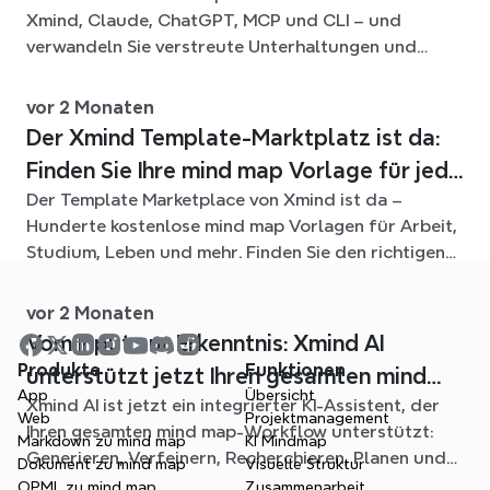
Xmind, Claude, ChatGPT, MCP und CLI – und
verwandeln Sie verstreute Unterhaltungen und
Quelldateien in klare, bearbeitbare mind maps.
vor 2 Monaten
Der Xmind Template-Marktplatz ist da:
Finden Sie Ihre mind map Vorlage für jede
Der Template Marketplace von Xmind ist da –
Situation
Hunderte kostenlose mind map Vorlagen für Arbeit,
Studium, Leben und mehr. Finden Sie den richtigen
Einstieg und überspringen Sie das leere Blatt.
vor 2 Monaten
Vom Input zur Erkenntnis: Xmind AI
Produkte
Funktionen
unterstützt jetzt Ihren gesamten mind
App
Übersicht
Xmind AI ist jetzt ein integrierter KI-Assistent, der
mapping-Workflow
Web
Projektmanagement
Ihren gesamten mind map-Workflow unterstützt:
Markdown zu mind map
KI Mindmap
Generieren, Verfeinern, Recherchieren, Planen und
Dokument zu mind map
Visuelle Struktur
Exportieren – alles, ohne Ihr Diagramm zu verlassen.
OPML zu mind map
Zusammenarbeit