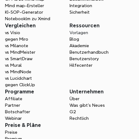
Mind map-Ersteller
Integration
KI-SOP-Generator
Sicherheit
Notebooklm zu Xmind
Vergleichen
Ressourcen
vs Visio
Vorlagen
gegen Miro
Blog
vs Milanote
Akademie
vs MindMeister
Benutzerhandbuch
vs SmartDraw
Benutzerstory
vs Mural
Hilfecenter
vs MindNode
vs Lucidchart
gegen ClickUp
Programme
Unternehmen
Affiliate
Über
Partner
Was gibt's Neues
Botschafter
G2
Webinar
Rechtlich
Preise & Pläne
Preise
Premium