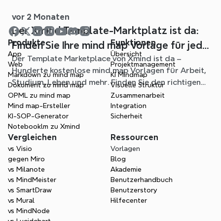
Quelldateien in klare, bearbeitbare mind maps.
vor 2 Monaten
Der Xmind Template-Marktplatz ist da:
Produkte
Funktionen
Finden Sie Ihre mind map Vorlage für jede
App
Übersicht
Der Template Marketplace von Xmind ist da –
Situation
Web
Projektmanagement
Hunderte kostenlose mind map Vorlagen für Arbeit,
Markdown zu mind map
KI Mindmap
Studium, Leben und mehr. Finden Sie den richtigen
Dokument zu mind map
Visuelle Struktur
Einstieg und überspringen Sie das leere Blatt.
OPML zu mind map
Zusammenarbeit
Mind map-Ersteller
Integration
KI-SOP-Generator
Sicherheit
Notebooklm zu Xmind
Vergleichen
Ressourcen
vs Visio
Vorlagen
gegen Miro
Blog
vs Milanote
Akademie
vs MindMeister
Benutzerhandbuch
vs SmartDraw
Benutzerstory
vs Mural
Hilfecenter
vs MindNode