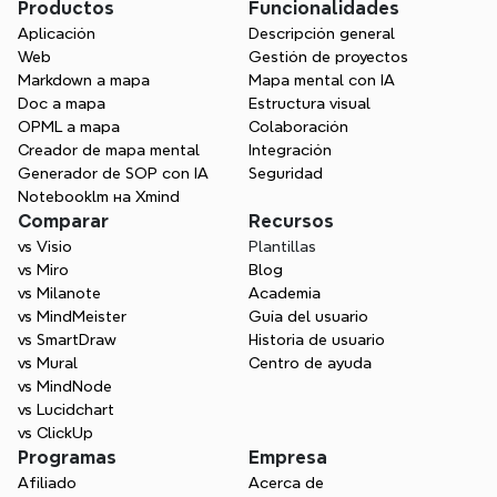
Productos
Funcionalidades
Aplicación
Descripción general
Web
Gestión de proyectos
Markdown a mapa
Mapa mental con IA
Doc a mapa
Estructura visual
Descubre el poder del 
OPML a mapa
Colaboración
Creador de mapa mental
conocimiento organizado
Integración
Generador de SOP con IA
Seguridad
Transforma tu gestión del conocimiento 
Notebooklm на Xmind
centralizando la información en un 
Comparar
Recursos
gráfico de conocimiento visual y claro, 
vs Visio
Plantillas
mejorando la colaboración, agilizando la 
vs Miro
Blog
toma de decisiones y aumentando la 
vs Milanote
Academia
productividad de todo tu equipo.
vs MindMeister
Guía del usuario
vs SmartDraw
Historia de usuario
Comienza de forma gratuita
vs Mural
Centro de ayuda
vs MindNode
vs Lucidchart
vs ClickUp
Programas
Empresa
Afiliado
Acerca de