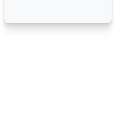
Crea un gráfico de conocimiento más 
inteligente con IA
Eleva la comprensión y colaboración de tu equipo con 
un enfoque de gestión del conocimiento impulsado 