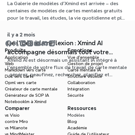
La Galerie de modèles d'Xmind est arrivée – des
pour chaque situation
centaines de modèles de cartes mentales gratuits
pour le travail, les études, la vie quotidienne et plus
encore. Trouvez le point de départ idéal et oubliez
la page blanche.
il y a 2 mois
De l'idée à la réflexion : Xmind AI
Produits
Fonctions
accompagne désormais tout votre
Application
Vue d'ensemble
Xmind AI est désormais un assistant IA intégré à
processus de carte mentale
Web
Gestion de projet
l'ensemble de votre flux de travail de carte mentale
Markdown vers carte
Carte mentale IA
: générez, peaufinez, recherchez, planifiez et
Doc vers carte
Structure visuelle
exportez, le tout sans quitter votre Schéma.
Opml vers carte
Collaboration
Créateur de carte mentale
Intégration
Générateur de SOP IA
Sécurité
Notebooklm à Xmind
Comparer
Ressources
vs Visio
Modèles
contre Miro
Blog
vs Milanote
Académie
vs MindMeister
Guide de l’utilisateur