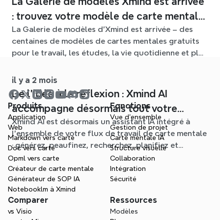
La Galerie de modèles Xmind est arrivée
: trouvez votre modèle de carte mentale
La Galerie de modèles d'Xmind est arrivée – des
pour chaque situation
centaines de modèles de cartes mentales gratuits
pour le travail, les études, la vie quotidienne et plus
encore. Trouvez le point de départ idéal et oubliez
la page blanche.
il y a 2 mois
De l'idée à la réflexion : Xmind AI
Produits
Fonctions
accompagne désormais tout votre
Application
Vue d'ensemble
Xmind AI est désormais un assistant IA intégré à
processus de carte mentale
Web
Gestion de projet
l'ensemble de votre flux de travail de carte mentale
Markdown vers carte
Carte mentale IA
: générez, peaufinez, recherchez, planifiez et
Doc vers carte
Structure visuelle
exportez, le tout sans quitter votre Schéma.
Opml vers carte
Collaboration
Créateur de carte mentale
Intégration
Générateur de SOP IA
Sécurité
Notebooklm à Xmind
Comparer
Ressources
vs Visio
Modèles