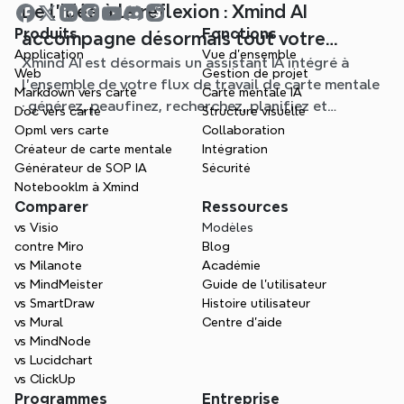
De l'idée à la réflexion : Xmind AI
Produits
Fonctions
accompagne désormais tout votre
Application
Vue d'ensemble
Xmind AI est désormais un assistant IA intégré à
processus de carte mentale
Web
Gestion de projet
l'ensemble de votre flux de travail de carte mentale
Markdown vers carte
Carte mentale IA
: générez, peaufinez, recherchez, planifiez et
Doc vers carte
Structure visuelle
exportez, le tout sans quitter votre Schéma.
Opml vers carte
Collaboration
Créateur de carte mentale
Intégration
Générateur de SOP IA
Sécurité
Notebooklm à Xmind
Comparer
Ressources
vs Visio
Modèles
contre Miro
Blog
vs Milanote
Académie
vs MindMeister
Guide de l’utilisateur
vs SmartDraw
Histoire utilisateur
vs Mural
Centre d'aide
vs MindNode
vs Lucidchart
vs ClickUp
Programmes
Entreprise