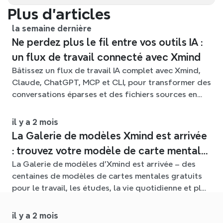
Plus d’articles
la semaine dernière
Ne perdez plus le fil entre vos outils IA :
un flux de travail connecté avec Xmind
Bâtissez un flux de travail IA complet avec Xmind,
Claude, ChatGPT, MCP et CLI, pour transformer des
conversations éparses et des fichiers sources en
cartes mentales claires et modifiables.
il y a 2 mois
La Galerie de modèles Xmind est arrivée
: trouvez votre modèle de carte mentale
La Galerie de modèles d'Xmind est arrivée – des
pour chaque situation
centaines de modèles de cartes mentales gratuits
pour le travail, les études, la vie quotidienne et plus
encore. Trouvez le point de départ idéal et oubliez
la page blanche.
il y a 2 mois