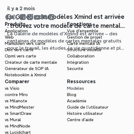
il y a 2 mois
La Galerie de modèles Xmind est arrivée
Produits
Fonctions
: trouvez votre modèle de carte mentale
Application
Vue d'ensemble
La Galerie de modèles d'Xmind est arrivée – des
pour chaque situation
Web
Gestion de projet
centaines de modèles de cartes mentales gratuits
Markdown vers carte
Carte mentale IA
pour le travail, les études, la vie quotidienne et plus
Doc vers carte
Structure visuelle
encore. Trouvez le point de départ idéal et oubliez
Opml vers carte
Collaboration
la page blanche.
Créateur de carte mentale
Intégration
Générateur de SOP IA
Sécurité
Notebooklm à Xmind
Comparer
Ressources
vs Visio
Modèles
contre Miro
Blog
vs Milanote
Académie
vs MindMeister
Guide de l’utilisateur
vs SmartDraw
Histoire utilisateur
vs Mural
Centre d'aide
vs MindNode
vs Lucidchart