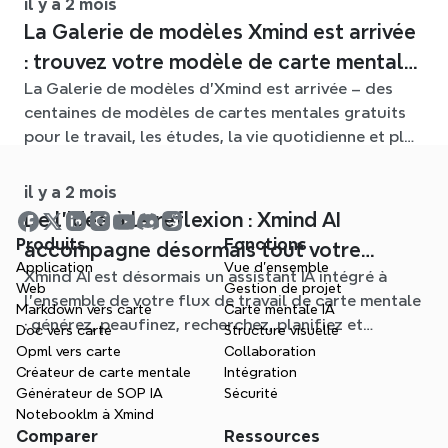
il y a 2 mois
La Galerie de modèles Xmind est arrivée
: trouvez votre modèle de carte mentale
La Galerie de modèles d'Xmind est arrivée – des
pour chaque situation
centaines de modèles de cartes mentales gratuits
pour le travail, les études, la vie quotidienne et plus
encore. Trouvez le point de départ idéal et oubliez
la page blanche.
il y a 2 mois
De l'idée à la réflexion : Xmind AI
Produits
Fonctions
accompagne désormais tout votre
Application
Vue d'ensemble
Xmind AI est désormais un assistant IA intégré à
processus de carte mentale
Web
Gestion de projet
l'ensemble de votre flux de travail de carte mentale
Markdown vers carte
Carte mentale IA
: générez, peaufinez, recherchez, planifiez et
Doc vers carte
Structure visuelle
exportez, le tout sans quitter votre Schéma.
Opml vers carte
Collaboration
Créateur de carte mentale
Intégration
Générateur de SOP IA
Sécurité
Notebooklm à Xmind
Comparer
Ressources